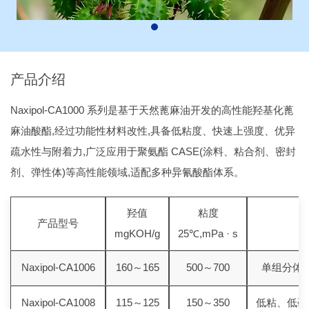
产品介绍
Naxipol-CA1000 系列是基于天然蓖麻油开发的高性能羟基化蓖
麻油酸酯,经过功能性材料改性,具备低粘度、快速上强度、优异
疏水性与附着力,广泛应用于聚氨酯 CASE(涂料、粘合剂、密封
剂、弹性体)等高性能领域,适配多种异氰酸酯体系。
羟值
粘度
产品型号
mgKOH/g
25℃,mPa · s
Naxipol-CA1006
160～165
500～700
单组分体
Naxipol-CA1008
115～125
150～350
低粘、低硬